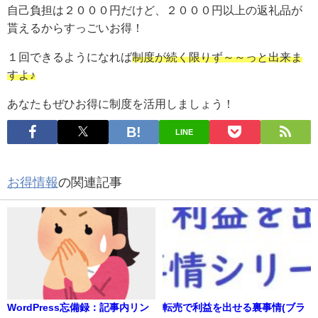
自己負担は２０００円だけど、２０００円以上の返礼品が
貰えるからすっごいお得！
１回できるようになれば
制度が続く限りず～～っと出来ま
すよ♪
あなたもぜひお得に制度を活用しましょう！
LINE
お得情報
の関連記事
WordPress忘備録：記事内リン
転売で利益を出せる裏事情(ブラ