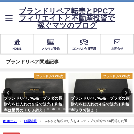
ブランドリペア転売とPPCア
フィリエイトと不動産投資で
稼ぐマツのブログ
HOME
メルマガ登録
コンサル会員専用
お問合せ
ブランドリペア関連記事
ブランドリペア転売
ブランドリペア転売
ブランドリペア転売 プラダの長
ブランドリペア転売 プラダの長
財布を仕入れの９倍で販売！利益
財布を仕入れの４倍で販売！利益
率は驚異の７０％超え！
率６０％超え！
ホーム
お得情報
ふるさと納税やり方を４ステップで紹介!8000円得した返礼
品とは?