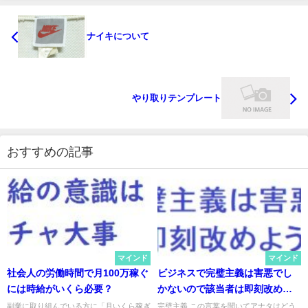
ナイキについて
やり取りテンプレート
おすすめの記事
マインド
マインド
社会人の労働時間で月100万稼ぐ
ビジネスで完璧主義は害悪でし
には時給がいくら必要？
かないので該当者は即刻改めま
しょう
副業に取り組んでいる方に「月いくら稼ぎ
完璧主義 この言葉を聞いてアナタはどう