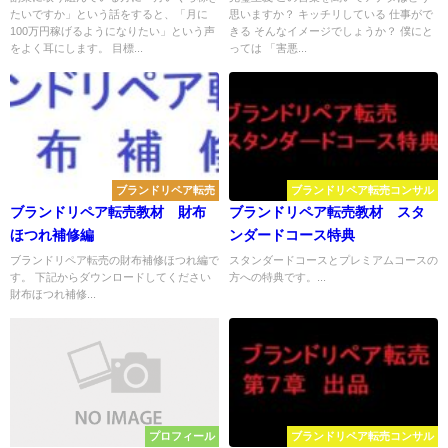
たいですか」という話をすると、「月に
思いますか？ キッチリしている 仕事がで
100万円稼げるようになりたい」という声
きる そんなイメージでしょうか？ 僕にと
をよく耳にします。 目標...
っては 「害悪...
ブランドリペア転売
ブランドリペア転売コンサル
ブランドリペア転売教材 財布
ブランドリペア転売教材 スタ
ほつれ補修編
ンダードコース特典
ブランドリペア転売の財布補修ほつれ編で
スタンダードコースとプレミアムコースの
す。 下記からダウンロードしてください
方への特典です。...
財布ほつれ補修...
プロフィール
ブランドリペア転売コンサル