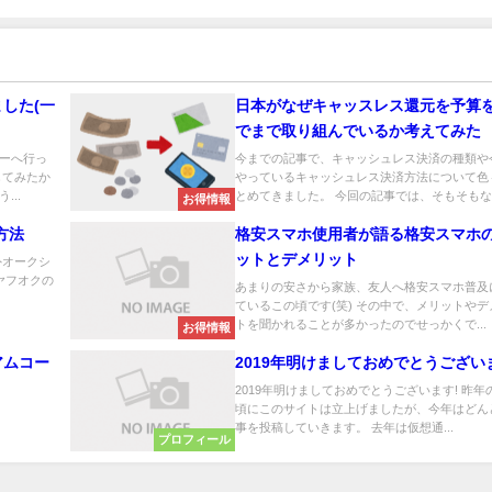
した(一
日本がなぜキャッスレス還元を予算
でまで取り組んでいるか考えてみた
ーへ行っ
今までの記事で、キャッシュレス決済の種類や
してみたか
やっているキャッシュレス決済方法について色
..
とめてきました。 今回の記事では、そもそもな..
お得情報
方法
格安スマホ使用者が語る格安スマホ
ットとデメリット
外オークシ
ヤフオクの
あまりの安さから家族、友人へ格安スマホ普及
ているこの頃です(笑) その中で、メリットやデ
トを聞かれることが多かったのでせっかくで...
お得情報
アムコー
2019年明けましておめでとうござい
2019年明けましておめでとうございます! 昨年
頃にこのサイトは立上げましたが、今年はどん
事を投稿していきます。 去年は仮想通...
プロフィール