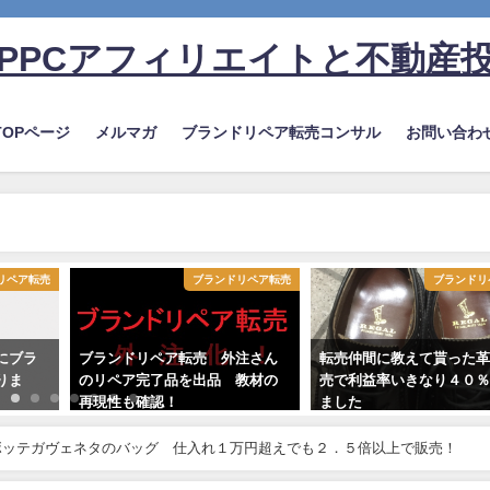
PPCアフィリエイトと不動産
TOPページ
メルマガ
ブランドリペア転売コンサル
お問い合わ
リペア転売
ブランドリペア転売
ブランドリ
にブラ
ブランドリペア転売 外注さん
転売仲間に教えて貰った
りま
のリペア完了品を出品 教材の
売で利益率いきなり４０
再現性も確認！
ました
ボッテガヴェネタのバッグ 仕入れ１万円超えでも２．５倍以上で販売！