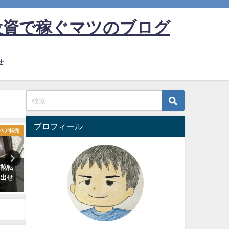
投資で稼ぐマツのブログ
せ
プロフィール
ペア転売
ブランドリペア転売
ブランドリ
革靴転
ブランドリペア転売教材 黄ば
ブランドリペア転売 ヴィ
％出せ
み、黒ずみ清掃編
のバッグを販売 １品で利
５０００円越え！