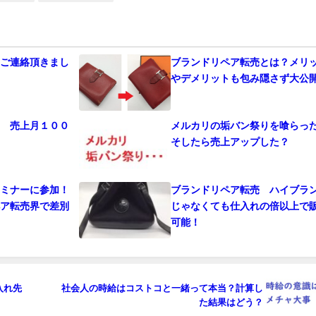
らご連絡頂きまし
ブランドリペア転売とは？メリ
やデメリットも包み隠さず大公
売 売上月１００
メルカリの垢バン祭りを喰らっ
そしたら売上アップした？
セミナーに参加！
ブランドリペア転売 ハイブラ
ペア転売界で差別
じゃなくても仕入れの倍以上で
可能！
入れ先
社会人の時給はコストコと一緒って本当？計算し
た結果はどう？