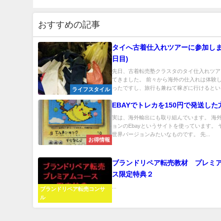
おすすめの記事
タイへ古着仕入れツアーに参加しま
日目)
先日、古着転売塾クラスタのタイ仕入れツア
てきました。 前々から海外の仕入れは体験
ったですし、旅行も兼ねて稼ぎに行けるという.
ライフスタイル
EBAYでトレカを150円で発送した
実は、海外輸出にも取り組んでいます。 海
ョンのEbayというサイトを使っています。 
世界バージョンみたいなものです。 先...
お得情報
ブランドリペア転売教材 プレミ
ス限定特典２
...
ブランドリペア転売コンサ
ル