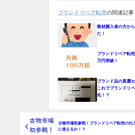
ブランドリペア転売
の関連記事
教材購入者の方か
た！
ブランドリペア転
万円突破！
ブランド品の真贋
これでブランドリ
化！？
古物市場初参戦！ブランドリペア転売の仕
に使えるか！？