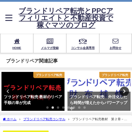
ブランドリペア転売とPPCア
フィリエイトと不動産投資で
稼ぐマツのブログ
HOME
メルマガ登録
コンサル会員専用
お問合せ
ブランドリペア関連記事
ブランドリペア転売
ブランドリペア転売
ブランドリペア転売 教材のリペア
ブランドリペア転売 外注化した
手順の章が完成
ら時間が増えたからパワーアップ
中
ホーム
ブランドリペア転売コンサル
ブランドリペア転売教材 第２章－
４ 素材の種類