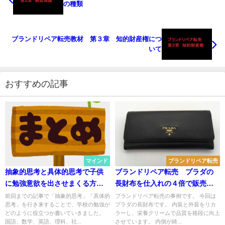
の種類
ブランドリペア転売教材 第３章 知的財産権につ
いて
おすすめの記事
マインド
ブランドリペア転売
抽象的思考と具体的思考で子供
ブランドリペア転売 プラダの
に勉強意欲を出させまくる方法
長財布を仕入れの４倍で販売！
（まとめ）
利益率６０％超え！
前回までの記事で「抽象的思考」「具体的
ブランドリペア転売の事例です。 今回は
思考」を行き来することで、学校の勉強が
プラダの長財布です。 内装と外装をリカ
どのように役立つか書いていきました。
ラーし、栄養クリームで品質を格段に向上
国語、数学、英語、理科、社...
させています。 内側が綺...