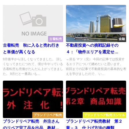
古着転売
金融
古着転売 秋に入ると売れ行き
不動産投資への挑戦記録その
と単価が高くなる
４：「物件エリアを選定せ
よ！」
9月後半から涼しくなってきました。 涼し
→戻る マツ（兄） 今回の記事では投資す
くなってきたにつれて、僕が今やっている
るエリアについて纏めたいと思います。
古着転売も売価がだんだん上がってきまし
前回までの記事で不動産投資の基本的な考
た。 9月だと一番高いも...
えを学びましたので、 い...
ブランドリペア転売
ブランドリペア転売コンサル
ブランドリペア転売 外注さん
ブランドリペア転売教材 第２
のリペア完了品を出品 教材の
章－３ 仕上げ方法の種類