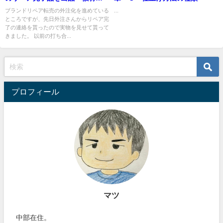
再現性も確認！
ブランドリペア転売の外注化を進めている
...
ところですが、先日外注さんからリペア完
了の連絡を貰ったので実物を見せて貰って
きました。 以前の打ち合...
プロフィール
マツ
中部在住。