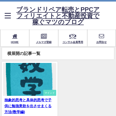
ブランドリペア転売とPPCア
フィリエイトと不動産投資で
稼ぐマツのブログ
HOME
メルマガ登録
コンサル会員専用
お問合せ
横展開の記事一覧
マインド
抽象的思考と具体的思考で子
供に勉強意欲を出させまくる
方法(数学編)